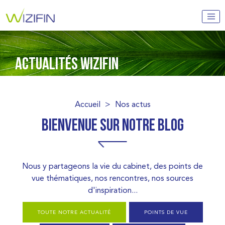
ACTUALITÉS WIZIFIN
Accueil
>
Nos actus
Bienvenue sur notre blog
Nous y partageons la vie du cabinet, des points de
vue thématiques, nos rencontres, nos sources
d'inspiration...
TOUTE NOTRE ACTUALITÉ
POINTS DE VUE