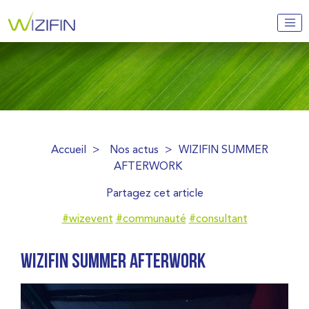
Accueil
>
Nos actus
>
WIZIFIN SUMMER
AFTERWORK
Partagez cet article
#wizevent
#communauté
#consultant
WIZIFIN SUMMER AFTERWORK