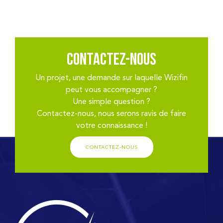
Contactez-nous
Un projet, une demande sur laquelle Wizifin
peut vous accompagner ?
Une simple question ?
Contactez-nous, nous serons ravis de faire
votre connaissance !
CONTACTEZ-NOUS