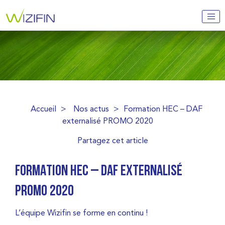
Accueil
>
Nos actus
>
Formation HEC – DAF
externalisé PROMO 2020
Partagez cet article
FORMATION HEC – DAF EXTERNALISÉ
PROMO 2020
L’équipe Wizifin se forme en continu !