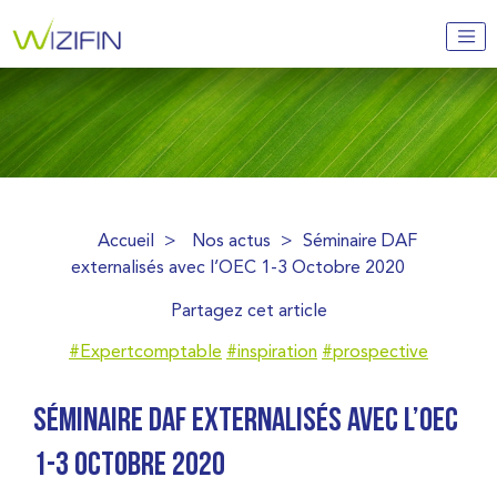
Accueil
>
Nos actus
>
Séminaire DAF
externalisés avec l’OEC 1-3 Octobre 2020
Partagez cet article
#Expertcomptable
#inspiration
#prospective
SÉMINAIRE DAF EXTERNALISÉS AVEC L’OEC
1-3 OCTOBRE 2020