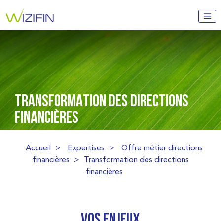
TRANSFORMATION DES DIRECTIONS
FINANCIÈRES
Accueil
>
Expertises
>
Offre métier directions
financières
>
Transformation des directions
financières
Vos enjeux