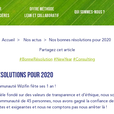
R
OFFRE MÉTHODE
QUI SOMMES-NOUS ?
CIÈRES
LEAN ET COLLABORATIF
Accueil
>
Nos actus
>
Nos bonnes résolutions pour 2020
Partagez cet article
#BonneRésolution
#NewYear
#Consulting
ÉSOLUTIONS POUR 2020
munauté Wizifin fête ses 1 an !
èle fondé sur des valeurs de transparence et d’éthique, nous 
ommunauté de 45 personnes, nous avons gagné la confiance de n
tes et exigeantes et nous ne comptons pas nous arrêter là !